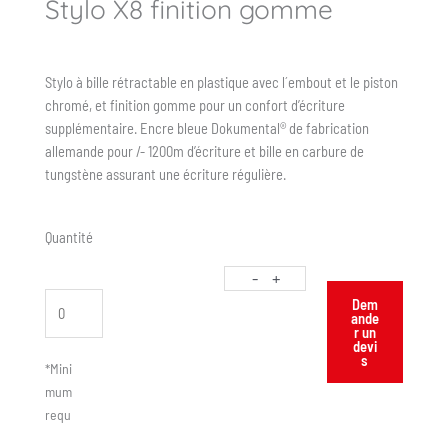
Stylo X8 finition gomme
Stylo à bille rétractable en plastique avec l´embout et le piston
chromé, et finition gomme pour un confort d’écriture
supplémentaire. Encre bleue Dokumental® de fabrication
allemande pour /- 1200m d’écriture et bille en carbure de
tungstène assurant une écriture régulière.
Quantité
-
+
Dem
ande
r un
devi
s
*Mini
mum
requ
is :