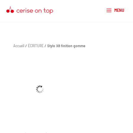
Aller
au
MENU
contenu
Accueil
/
ÉCRITURE
/ Stylo X8 finition gomme
quantité
de
Stylo
X8
finition
gomme