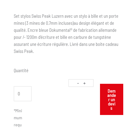
Set stylos Swiss Peak Luzern avec un stylo à bille et un porte
mines (3 mines de 0.7mm incluses)au design élégant et de
qualité. Encre bleue Dokumental® de fabrication allemande
pour /- 1200m d’écriture et bille en carbure de tungstène
assurant une écriture régulière. Livré dans une boite cadeau
Swiss Peak.
Quantité
-
+
Dem
ande
r un
devi
s
*Mini
mum
requ
is :