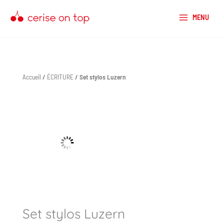
Aller
au
MENU
contenu
Accueil
/
ÉCRITURE
/ Set stylos Luzern
quantité
de
Set
stylos
Luzern
Set stylos Luzern