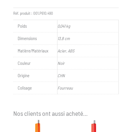
50
Réf. produit :
001.P610.490
Poids
0,041 kg
Dimensions
13,8 cm
Matière/Matériaux
Acier, ABS
Couleur
Noir
Origine
CHN
Colisage
Fourreau
Nos clients ont aussi acheté…