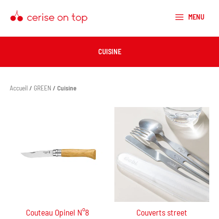
Aller
au
MENU
contenu
CUISINE
Accueil
/
GREEN
/ Cuisine
Couteau Opinel N°8
Couverts street