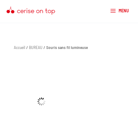
Aller
au
MENU
contenu
Accueil
/
BUREAU
/ Souris sans fil lumineuse
quantité
de
Souris
sans
fil
lumineuse