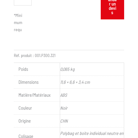
r un
devi
s
*Mini
mum
requ
is :
50
Réf. produit :
001.P300.321
Poids
0,065 kg
Dimensions
11,6 × 6,6 × 3,4 cm
Matière/Matériaux
ABS
Couleur
Noir
Origine
CHN
Polybag et boite individual neutre en
Colisage