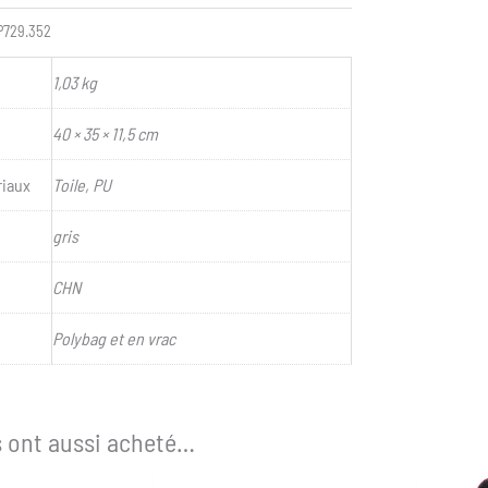
P729.352
1,03 kg
40 × 35 × 11,5 cm
riaux
Toile, PU
gris
CHN
Polybag et en vrac
s ont aussi acheté…