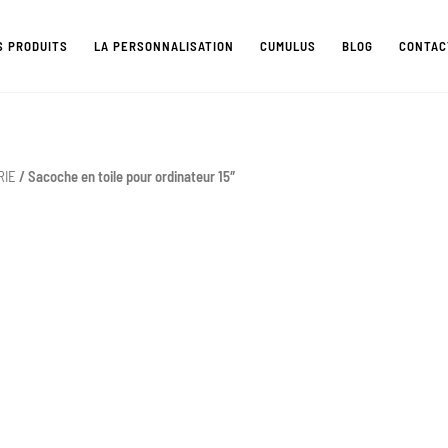
S PRODUITS
LA PERSONNALISATION
CUMULUS
BLOG
CONTAC
RIE
/ Sacoche en toile pour ordinateur 15″
quantité
de
Sacoche
en
toile
pour
ordinateur
15"