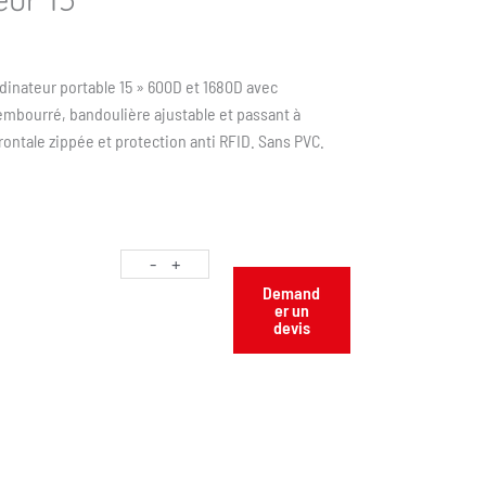
dinateur portable 15 » 600D et 1680D avec
mbourré, bandoulière ajustable et passant à
ontale zippée et protection anti RFID. Sans PVC.
-
+
Demand
er un
devis