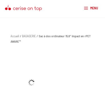
Aller
au
MENU
contenu
Accueil
/
BAGAGERIE
/ Sac à dos ordinateur 15,6″ Impact en rPET
AWARE™
quantité
de
Sac
à
dos
ordinateur
15,6"
Impact
en
rPET