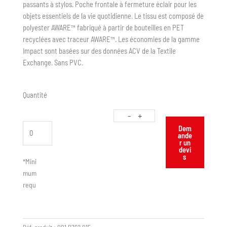
passants à stylos. Poche frontale à fermeture éclair pour les
objets essentiels de la vie quotidienne. Le tissu est composé de
polyester AWARE™ fabriqué à partir de bouteilles en PET
recyclées avec traceur AWARE™. Les économies de la gamme
Impact sont basées sur des données ACV de la Textile
Exchange. Sans PVC.
Quantité
-
+
Dem
ande
r un
devi
s
*Mini
mum
requ
is :
50