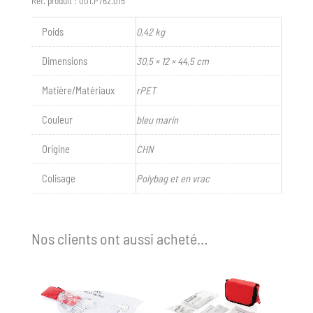
Réf. produit :
001.P762.015
Poids
0,42 kg
Dimensions
30,5 × 12 × 44,5 cm
Matière/Matériaux
rPET
Couleur
bleu marin
Origine
CHN
Colisage
Polybag et en vrac
Nos clients ont aussi acheté…