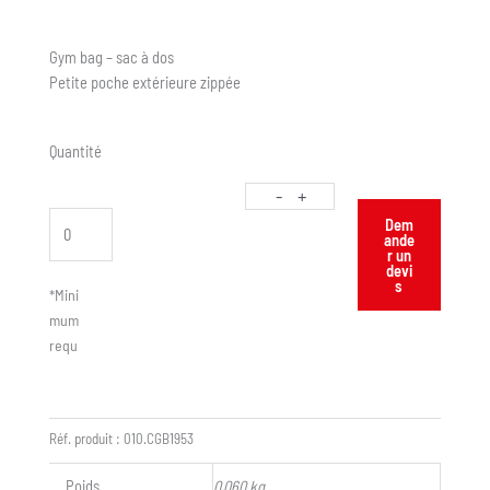
Gym bag – sac à dos
Petite poche extérieure zippée
Quantité
-
+
Dem
ande
r un
devi
s
*Mini
mum
requ
is :
50
Réf. produit :
010.CGB1953
Poids
0,060 kg