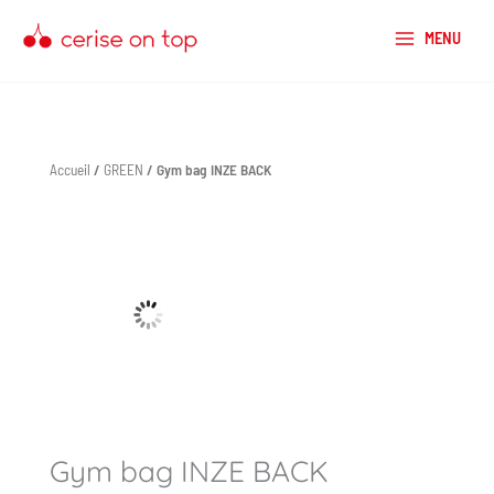
Aller
au
MENU
contenu
Accueil
/
GREEN
/ Gym bag INZE BACK
quantité
de
Gym
bag
INZE
BACK
Gym bag INZE BACK