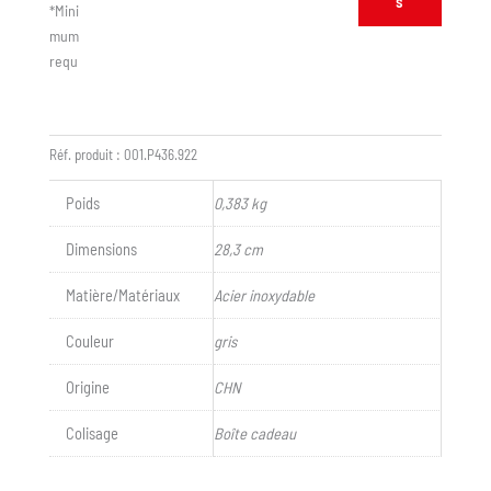
s
*Mini
mum
requ
is :
50
Réf. produit :
001.P436.922
Poids
0,383 kg
Dimensions
28,3 cm
Matière/Matériaux
Acier inoxydable
Couleur
gris
Origine
CHN
Colisage
Boîte cadeau