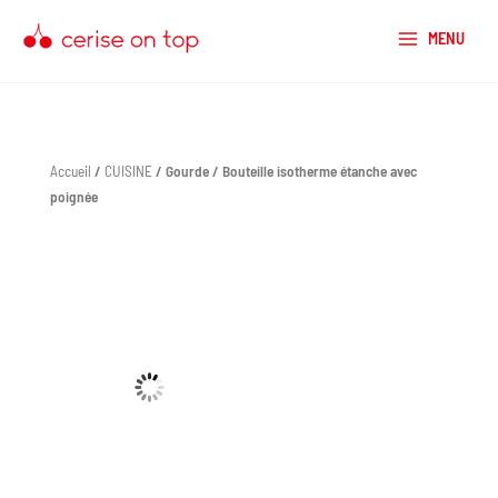
Aller
au
MENU
contenu
Accueil
/
CUISINE
/ Gourde / Bouteille isotherme étanche avec
poignée
quantité
de
Gourde
/
Bouteille
isotherme
étanche
avec
poignée