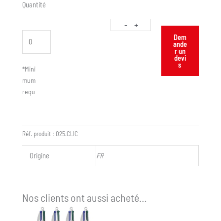
Quantité
-
+
Dem
ande
r un
devi
s
*Mini
mum
requ
is :
50
Réf. produit :
025.CLIC
Origine
FR
Nos clients ont aussi acheté…