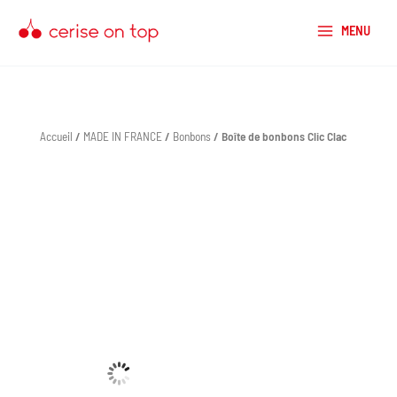
Aller
au
MENU
contenu
Accueil
/
MADE IN FRANCE
/
Bonbons
/ Boîte de bonbons Clic Clac
quantité
de
Boîte
de
bonbons
Clic
Clac